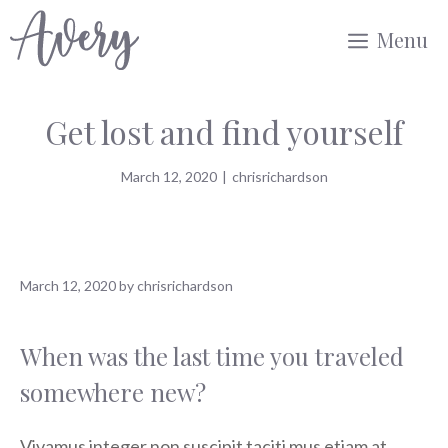
Skip
Menu
to
content
Get lost and find yourself
March 12, 2020
|
chrisrichardson
March 12, 2020
by
chrisrichardson
When was the last time you traveled
somewhere new?
Vivamus integer non suscipit taciti mus etiam at