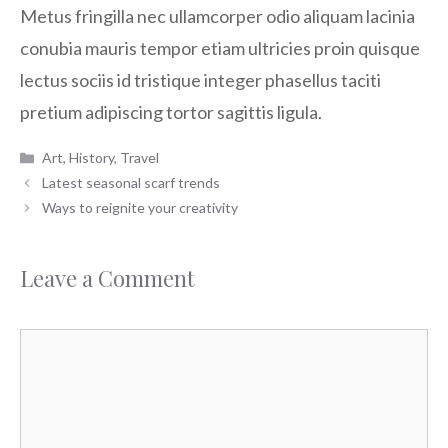
Metus fringilla nec ullamcorper odio aliquam lacinia
conubia mauris tempor etiam ultricies proin quisque
lectus sociis id tristique integer phasellus taciti
pretium adipiscing tortor sagittis ligula.
Categories
Art
,
History
,
Travel
Latest seasonal scarf trends
Ways to reignite your creativity
Leave a Comment
Comment