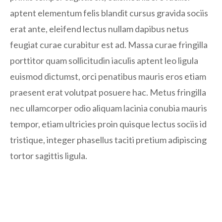
aptent elementum felis blandit cursus gravida sociis
erat ante, eleifend lectus nullam dapibus netus
feugiat curae curabitur est ad. Massa curae fringilla
porttitor quam sollicitudin iaculis aptent leo ligula
euismod dictumst, orci penatibus mauris eros etiam
praesent erat volutpat posuere hac. Metus fringilla
nec ullamcorper odio aliquam lacinia conubia mauris
tempor, etiam ultricies proin quisque lectus sociis id
tristique, integer phasellus taciti pretium adipiscing
tortor sagittis ligula.